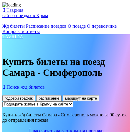
Таврида
сайт о поездах в Крым
Жд билеты
Расписание поездов
О поезде
О перевозчике
Вопросы и ответы
TAVRIDA
Купить билеты на поезд
Самара - Симферополь
Поиск ж/д билетов
годовой график
расписание
маршрут на карте
Купить ж/д билеты Самара - Симферополь можно за 90 суток
до отправления поезда
рассчитать дату открытия продажи