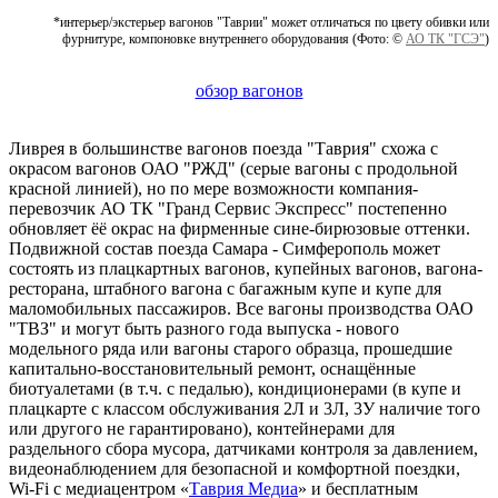
*интерьер/экстерьер вагонов "Таврии" может отличаться по цвету обивки или
фурнитуре, компоновке внутреннего оборудования (Фото: ©
АО ТК "ГСЭ"
)
обзор вагонов
Ливрея в большинстве вагонов поезда "Таврия" схожа с
окрасом вагонов ОАО "РЖД" (серые вагоны с продольной
красной линией), но по мере возможности компания-
перевозчик АО ТК "Гранд Сервис Экспресс" постепенно
обновляет ёё окрас на фирменные сине-бирюзовые оттенки.
Подвижной состав поезда Самара - Симферополь может
состоять из плацкартных вагонов, купейных вагонов, вагона-
ресторана, штабного вагона с багажным купе и купе для
маломобильных пассажиров. Все вагоны производства ОАО
"ТВЗ" и могут быть разного года выпуска - нового
модельного ряда или вагоны старого образца, прошедшие
капитально-восстановительный ремонт, оснащённые
биотуалетами (в т.ч. с педалью), кондиционерами (в купе и
плацкарте с классом обслуживания 2Л и 3Л, 3У наличие того
или другого не гарантировано), контейнерами для
раздельного сбора мусора, датчиками контроля за давлением,
видеонаблюдением для безопасной и комфортной поездки,
Wi-Fi с медиацентром «
Таврия Медиа
» и бесплатным