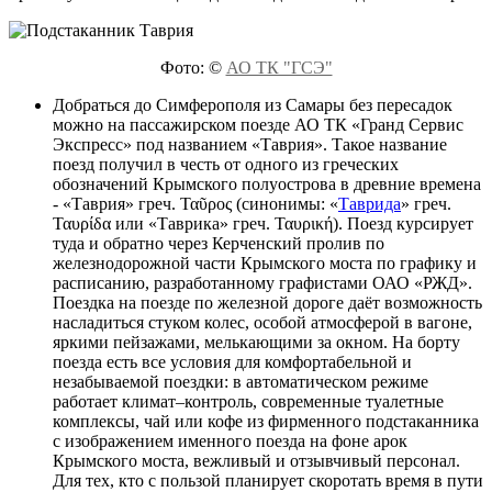
Фото: ©
АО ТК "ГСЭ"
Добраться до Симферополя из Самары без пересадок
можно на пассажирском поезде АО ТК «Гранд Сервис
Экспресс» под названием «Таврия». Такое название
поезд получил в честь от одного из греческих
обозначений Крымского полуострова в древние времена
- «Таврия» греч. Ταῦρος (синонимы: «
Таврида
» греч.
Ταυρίδα или «Таврика» греч. Ταυρική). Поезд курсирует
туда и обратно через Керченский пролив по
железнодорожной части Крымского моста по графику и
расписанию, разработанному графистами ОАО «РЖД».
Поездка на поезде по железной дороге даёт возможность
насладиться стуком колес, особой атмосферой в вагоне,
яркими пейзажами, мелькающими за окном. На борту
поезда есть все условия для комфортабельной и
незабываемой поездки: в автоматическом режиме
работает климат–контроль, современные туалетные
комплексы, чай или кофе из фирменного подстаканника
с изображением именного поезда на фоне арок
Крымского моста, вежливый и отзывчивый персонал.
Для тех, кто с пользой планирует скоротать время в пути