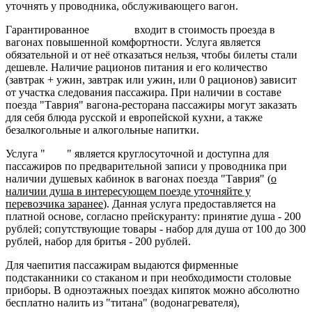
уточнять у проводника, обслуживающего вагон.
Гарантированное
питание
входит в стоимость проезда в
вагонах повышенной комфортности. Услуга является
обязательной и от неё отказаться нельзя, чтобы билеты стали
дешевле. Наличие рационов питания и его количество
(завтрак + ужин, завтрак или ужин, или 0 рационов) зависит
от участка следования пассажира. При наличии в составе
поезда "Таврия" вагона-ресторана пассажиры могут заказать
для себя блюда русской и европейской кухни, а также
безалкогольные и алкогольные напитки.
Услуга "
Душ
" является круглосуточной и доступна для
пассажиров по предварительной записи у проводника при
наличии душевых кабинок в вагонах поезда "Таврия" (
о
наличии душа в интересующем поезде уточняйте у
перевозчика заранее
). Данная услуга предоставляется на
платной основе, согласно прейскуранту: принятие душа - 200
рублей; сопутствующие товары - набор для душа от 100 до 300
рублей, набор для бритья - 200 рублей.
Для чаепития пассажирам выдаются фирменные
подстаканники со стаканом и при необходимости столовые
приборы. В одноэтажных поездах кипяток можно абсолютно
бесплатно налить из "титана" (водонагревателя),