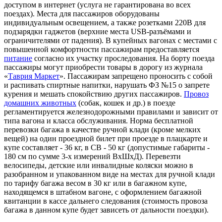
доступом в интернет (услуга не гарантирована во всех
поездах). Места для пассажиров оборудованы
индивидуальным освещением, а также розетками 220В для
подзарядки гаджетов (верхние места USB-разъёмами и
ограничителями от падения). В купейных вагонах с местами с
повышенной комфортности пассажирам предоставляется
питание
согласно их участку проследования. На борту поезда
пассажиры могут приобрести товары в дорогу из журнала
«
Таврия Маркет
». Пассажирам запрещено проносить с собой
и распивать спиртные напитки, нарушать ФЗ №15 о запрете
курения и мешать спокойствию других пассажиров.
Провоз
домашних животных
(собак, кошек и др.) в поезде
регламентируется железнодорожными правилами и зависит от
типа вагона и класса обслуживания. Норма бесплатной
перевозки багажа в качестве ручной клади (кроме мелких
вещей) на один проездной билет при проезде в плацкарте и
купе составляет - 36 кг, в СВ - 50 кг (допустимые габариты -
180 см по сумме 3-х измерений ВxШxД). Перевезти
велосипеды, детские или инвалидные коляски можно в
разобранном и упакованном виде на местах для ручной клади
по тарифу багажа весом в 30 кг или в багажном купе,
находящемся в штабном вагоне, с оформлением багажной
квитанции в кассе дальнего следования (стоимость провоза
багажа в данном купе будет зависеть от дальности поездки).