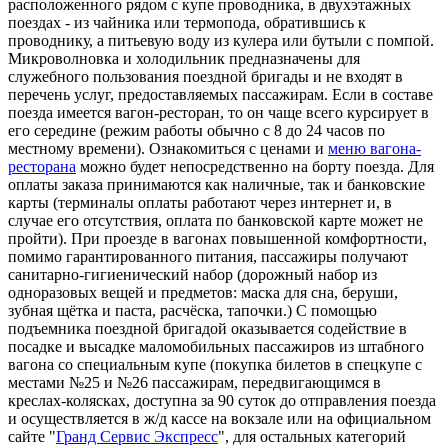
расположенного рядом с купе проводника, в двухэтажных
поездах - из чайника или термопода, обратившись к
проводнику, а питьевую воду из кулера или бутыли с помпой.
Микроволновка и холодильник предназначены для
служебного пользования поездной бригады и не входят в
перечень услуг, предоставляемых пассажирам. Если в составе
поезда имеется вагон-ресторан, то он чаще всего курсирует в
его середине (режим работы обычно с 8 до 24 часов по
местному времени). Ознакомиться с ценами и
меню вагона-
ресторана
можно будет непосредственно на борту поезда. Для
оплаты заказа принимаются как наличные, так и банковские
карты (терминалы оплаты работают через интернет и, в
случае его отсутствия, оплата по банковской карте может не
пройти). При проезде в вагонах повышенной комфортности,
помимо гарантированного питания, пассажиры получают
санитарно-гигиенический набор (дорожный набор из
одноразовых вещей и предметов: маска для сна, беруши,
зубная щётка и паста, расчёска, тапочки.) C помощью
подъемника поездной бригадой оказывается содействие в
посадке и высадке маломобильных пассажиров из штабного
вагона со специальным купе (покупка билетов в спецкупе с
местами №25 и №26 пассажирам, передвигающимся в
креслах-колясках, доступна за 90 суток до отправления поезда
и осуществляется в ж/д кассе на вокзале или на официальном
сайте "
Гранд Сервис Экспресс
", для остальных категорий