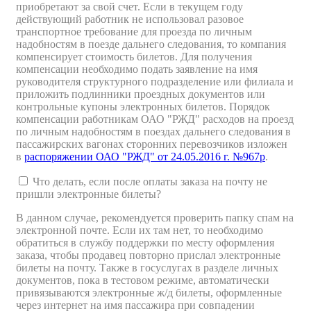
приобретают за свой счет. Если в текущем году
действующий работник не использовал разовое
транспортное требование для проезда по личным
надобностям в поезде дальнего следования, то компания
компенсирует стоимость билетов. Для получения
компенсации необходимо подать заявление на имя
руководителя структурного подразделение или филиала и
приложить подлинники проездных документов или
контрольные купоны электронных билетов. Порядок
компенсации работникам ОАО "РЖД" расходов на проезд
по личным надобностям в поездах дальнего следования в
пассажирских вагонах сторонних перевозчиков изложен
в
распоряжении ОАО "РЖД" от 24.05.2016 г. №967р
.
Что делать, если после оплаты заказа на почту не
пришли электронные билеты?
В данном случае, рекомендуется проверить папку спам на
электронной почте. Если их там нет, то необходимо
обратиться в службу поддержки по месту оформления
заказа, чтобы продавец повторно прислал электронные
билеты на почту. Также в госуслугах в разделе личных
документов, пока в тестовом режиме, автоматически
привязываются электронные ж/д билеты, оформленные
через интернет на имя пассажира при совпадении