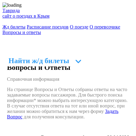
Таврида
сайт о поездах в Крым
Жд билеты
Расписание поездов
О поезде
О перевозчике
Вопросы и ответы
Найти ж/д билеты
Вопросы и Ответы
В форме поиска указать пункт отправления -
Справочная информация
ОТКУДА
и пункт прибытия -
КУДА
.
Указать в календаре дату поездки и нажать на
На странице Вопросы и Ответы собраны ответы на часто
кнопку
НАЙТИ БИЛЕТЫ
.
задаваемые вопросы пассажиров. Для быстрого поиска
Выбрать подходящий поезд и нажать на кнопку
информации* можно выбрать интересующую категорию.
ВЫБРАТЬ МЕСТА
.
В случае отсутствия ответа на тот или иной вопрос, при
Указать количество пассажиров и выбрать тот или
желании можно обратиться к нам через форму
Задать
иной вагон.
Вопрос
для получения консультации.
Отметить на схеме вагона пассажирские места и
нажать кнопку К ПАССАЖИРАМ.
Заполнить данные пассажиров и нажать кнопку
ПРОДОЛЖИТЬ.