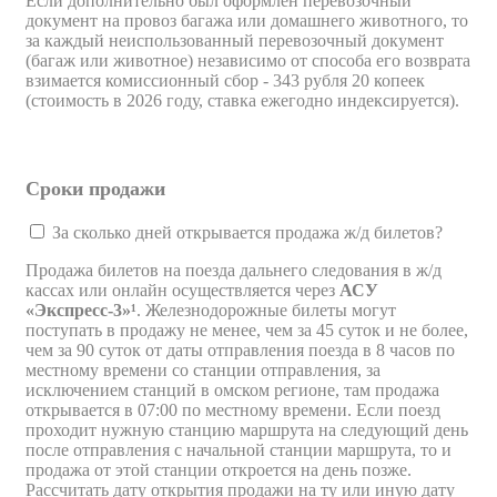
Если дополнительно был оформлен перевозочный
документ на провоз багажа или домашнего животного, то
за каждый неиспользованный перевозочный документ
(багаж или животное) независимо от способа его возврата
взимается комиссионный сбор - 343 рубля 20 копеек
(стоимость в 2026 году, ставка ежегодно индексируется).
Сроки продажи
За сколько дней открывается продажа ж/д билетов?
Продажа билетов на поезда дальнего следования в ж/д
кассах или онлайн осуществляется через
АСУ
«Экспресс-3»¹
. Железнодорожные билеты могут
поступать в продажу не менее, чем за 45 суток и не более,
чем за 90 суток от даты отправления поезда в 8 часов по
местному времени со станции отправления, за
исключением станций в омском регионе, там продажа
открывается в 07:00 по местному времени. Если поезд
проходит нужную станцию маршрута на следующий день
после отправления с начальной станции маршрута, то и
продажа от этой станции откроется на день позже.
Рассчитать дату открытия продажи на ту или иную дату