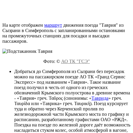
На карте отображен
маршрут
движения поезда "Таврия" из
Сызрани в Симферополь с запланированными остановками
на промежуточных станциях для посадки и высадки
пассажиров.
Фото: ©
АО ТК "ГСЭ"
Добраться до Симферополя из Сызрани без пересадок
можно на пассажирском поезде АО ТК «Гранд Сервис
Экспресс» под названием «Таврия». Такое название
поезд получил в честь от одного из греческих
обозначений Крымского полуострова в древние времена
- «Таврия» греч. Ταῦρος (синонимы: «
Таврида
» греч.
Ταυρίδα или «Таврика» греч. Ταυρική). Поезд курсирует
туда и обратно через Керченский пролив по
железнодорожной части Крымского моста по графику и
расписанию, разработанному графистами ОАО «РЖД».
Поездка на поезде по железной дороге даёт возможность
насладиться стуком колес, особой атмосферой в вагоне,