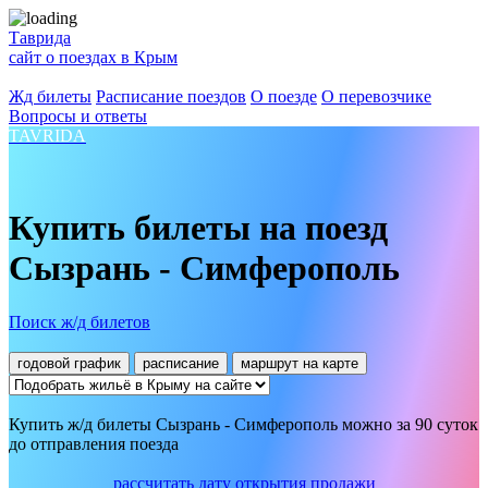
Таврида
сайт о поездах в Крым
Жд билеты
Расписание поездов
О поезде
О перевозчике
Вопросы и ответы
TAVRIDA
Купить билеты на поезд
Сызрань - Симферополь
Поиск ж/д билетов
годовой график
расписание
маршрут на карте
Купить ж/д билеты Сызрань - Симферополь можно за 90 суток
до отправления поезда
рассчитать дату открытия продажи