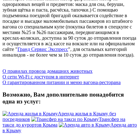
одноразовых вещей и предметов: маска для сна, беруши,
зубная щётка и паста, расчёска, тапочки.) C помощью
подъемника поездной бригадой оказывается содействие в
посадке и высадке маломобильных пассажиров из штабного
вагона со специальным купе (покупка билетов в спецкупе с
местами №25 и №26 пассажирам, передвигающимся в
креслах-колясках, доступна за 90 суток до отправления поезда
и осуществляется в ж/д кассе на вокзале или на официальном
сайте "
Гранд Сервис Экспресс
", для остальных категорий
инвалидов - не более чем за 10 суток до отправления поезда).
О правилах провоза домашних животных
О сети Wi-Fi с доступом в интернет
О гарантированном питании и меню вагона-ресторана
Возможно, Вам дополнительно понадобится
одна из услуг:
Аренда жилья в Крыму без
посредников
Трансфер на
такси до курортов Крыма
Аренда авто
в Крыму