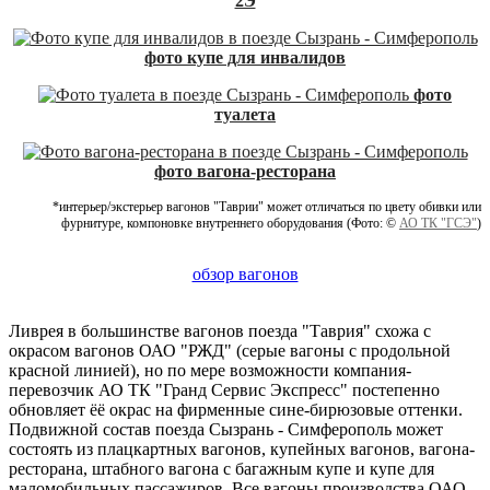
2Э
фото купе для инвалидов
фото
туалета
фото вагона-ресторана
*интерьер/экстерьер вагонов "Таврии" может отличаться по цвету обивки или
фурнитуре, компоновке внутреннего оборудования (Фото: ©
АО ТК "ГСЭ"
)
обзор вагонов
Ливрея в большинстве вагонов поезда "Таврия" схожа с
окрасом вагонов ОАО "РЖД" (серые вагоны с продольной
красной линией), но по мере возможности компания-
перевозчик АО ТК "Гранд Сервис Экспресс" постепенно
обновляет ёё окрас на фирменные сине-бирюзовые оттенки.
Подвижной состав поезда Сызрань - Симферополь может
состоять из плацкартных вагонов, купейных вагонов, вагона-
ресторана, штабного вагона с багажным купе и купе для
маломобильных пассажиров. Все вагоны производства ОАО