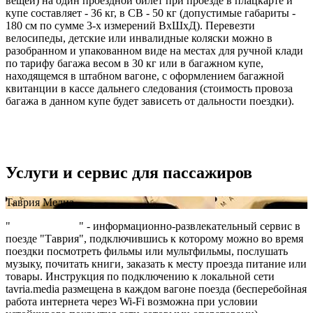
вещей) на один проездной билет при проезде в плацкарте и
купе составляет - 36 кг, в СВ - 50 кг (допустимые габариты -
180 см по сумме 3-х измерений ВxШxД). Перевезти
велосипеды, детские или инвалидные коляски можно в
разобранном и упакованном виде на местах для ручной клади
по тарифу багажа весом в 30 кг или в багажном купе,
находящемся в штабном вагоне, с оформлением багажной
квитанции в кассе дальнего следования (стоимость провоза
багажа в данном купе будет зависеть от дальности поездки).
Услуги и сервис для пассажиров
Таврия Медиа
"
Таврия Медиа
" - информационно-развлекательный сервис в
поезде "Таврия", подключившись к которому можно во время
поездки посмотреть фильмы или мультфильмы, послушать
музыку, почитать книги, заказать к месту проезда питание или
товары. Инструкция по подключению к локальной сети
tavria.media размещена в каждом вагоне поезда (бесперебойная
работа интернета через Wi-Fi возможна при условии