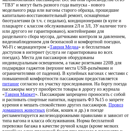
"ТВЗ" и могут быть разного года выпуска - нового
модельного ряда или вагоны старого образца, прошедшие
капитально-восстановительный ремонт, оснащённые
биотуалетами (в т.ч. с педалью), кондиционерами (в купе и
плацкарте с классом обслуживания 2Л и 3Л, 3У наличие того
или другого не гарантировано), контейнерами для
раздельного сбора мусора, датчиками контроля за давлением,
видеонаблюдением для безопасной и комфортной поездки,
Wi-Fi с медиацентром «
Таврия Медиа
» и бесплатным
доступом в интернет (услуга не гарантирована во всех
поездах). Места для пассажиров оборудованы
индивидуальным освещением, а также розетками 220В для
подзарядки гаджетов (верхние места USB-разъёмами и
ограничителями от падения). В купейных вагонах с местами с
повышенной комфортности пассажирам предоставляется
питание
согласно их участку проследования. На борту поезда
пассажиры могут приобрести товары в дорогу из журнала
«
Таврия Маркет
». Пассажирам запрещено проносить с собой
и распивать спиртные напитки, нарушать ФЗ №15 о запрете
курения и мешать спокойствию других пассажиров.
Провоз
домашних животных
(собак, кошек и др.) в поезде
регламентируется железнодорожными правилами и зависит от
типа вагона и класса обслуживания. Норма бесплатной
перевозки багажа в качестве ручной клади (кроме мелких