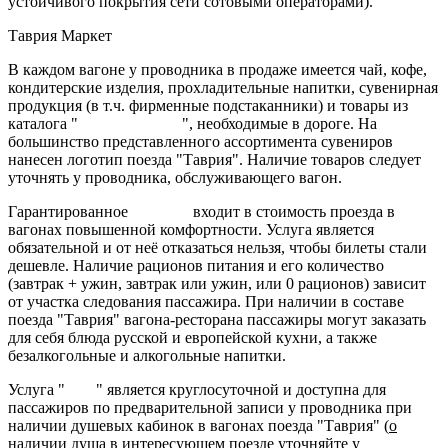
устойчивого покрытия сети сотовыми операторами).
Таврия Маркет
В каждом вагоне у проводника в продаже имеется чай, кофе,
кондитерские изделия, прохладительные напитки, сувенирная
продукция (в т.ч. фирменные подстаканники) и товары из
каталога "
Таврия Маркет
", необходимые в дороге. На
большинство представленного ассортимента сувениров
нанесен логотип поезда "Таврия". Наличие товаров следует
уточнять у проводника, обслуживающего вагон.
Гарантированное
питание
входит в стоимость проезда в
вагонах повышенной комфортности. Услуга является
обязательной и от неё отказаться нельзя, чтобы билеты стали
дешевле. Наличие рационов питания и его количество
(завтрак + ужин, завтрак или ужин, или 0 рационов) зависит
от участка следования пассажира. При наличии в составе
поезда "Таврия" вагона-ресторана пассажиры могут заказать
для себя блюда русской и европейской кухни, а также
безалкогольные и алкогольные напитки.
Услуга "
Душ
" является круглосуточной и доступна для
пассажиров по предварительной записи у проводника при
наличии душевых кабинок в вагонах поезда "Таврия" (
о
наличии душа в интересующем поезде уточняйте у