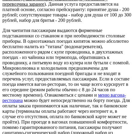
перевозчика заранее
). Данная услуга предоставляется на
платной основе, согласно прейскуранту: принятие душа - 200
рублей; сопутствующие товары - набор для душа от 100 до 300
рублей, набор для бритья - 200 рублей.
Для чаепития пассажирам выдаются фирменные
подстаканники со стаканом и при необходимости столовые
приборы. В одноэтажных поездах кипяток можно абсолютно
бесплатно налить из "титана" (водонагревателя),
расположенного рядом с купе проводника, в двухэтажных
поездах - из чайника или термопода, обратившись к
проводнику, а питьевую воду из кулера или бутыли с помпой.
Микроволновка и холодильник предназначены для
служебного пользования поездной бригады и не входят в
перечень услуг, предоставляемых пассажирам. Если в составе
поезда имеется вагон-ресторан, то он чаще всего курсирует в
его середине (режим работы обычно с 8 до 24 часов по
местному времени). Ознакомиться с ценами и
меню вагона-
ресторана
можно будет непосредственно на борту поезда. Для
оплаты заказа принимаются как наличные, так и банковские
карты (терминалы оплаты работают через интернет и, в
случае его отсутствия, оплата по банковской карте может не
пройти). При проезде в вагонах повышенной комфортности,
помимо гарантированного питания, пассажиры получают
санитарно-гигиенический набор (дорожный набор из