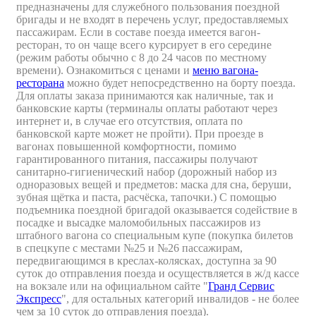
предназначены для служебного пользования поездной
бригады и не входят в перечень услуг, предоставляемых
пассажирам. Если в составе поезда имеется вагон-
ресторан, то он чаще всего курсирует в его середине
(режим работы обычно с 8 до 24 часов по местному
времени). Ознакомиться с ценами и
меню вагона-
ресторана
можно будет непосредственно на борту поезда.
Для оплаты заказа принимаются как наличные, так и
банковские карты (терминалы оплаты работают через
интернет и, в случае его отсутствия, оплата по
банковской карте может не пройти). При проезде в
вагонах повышенной комфортности, помимо
гарантированного питания, пассажиры получают
санитарно-гигиенический набор (дорожный набор из
одноразовых вещей и предметов: маска для сна, беруши,
зубная щётка и паста, расчёска, тапочки.) C помощью
подъемника поездной бригадой оказывается содействие в
посадке и высадке маломобильных пассажиров из
штабного вагона со специальным купе (покупка билетов
в спецкупе с местами №25 и №26 пассажирам,
передвигающимся в креслах-колясках, доступна за 90
суток до отправления поезда и осуществляется в ж/д кассе
на вокзале или на официальном сайте "
Гранд Сервис
Экспресс
", для остальных категорий инвалидов - не более
чем за 10 суток до отправления поезда).