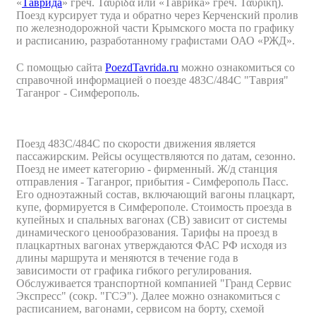
«
Таврида
» греч. Ταυρίδα или «Таврика» греч. Ταυρική).
Поезд курсирует туда и обратно через Керченский пролив
по железнодорожной части Крымского моста по графику
и расписанию, разработанному графистами ОАО «РЖД».
С помощью сайта
PoezdTavrida.ru
можно ознакомиться со
справочной информацией о поезде 483С/484С "Таврия"
Таганрог - Симферополь.
Поезд 483С/484С по скорости движения является
пассажирским. Рейсы осуществляются по датам, сезонно.
Поезд не имеет категорию - фирменный. Ж/д станция
отправления - Таганрог, прибытия - Симферополь Пасс.
Его одноэтажный состав, включающий вагоны плацкарт,
купе, формируется в Симферополе. Стоимость проезда в
купейных и спальных вагонах (СВ) зависит от системы
динамического ценообразования. Тарифы на проезд в
плацкартных вагонах утверждаются ФАС РФ исходя из
длины маршрута и меняются в течение года в
зависимости от графика гибкого регулирования.
Обслуживается транспортной компанией "Гранд Сервис
Экспресс" (сокр. "ГСЭ"). Далее можно ознакомиться с
расписанием, вагонами, сервисом на борту, схемой