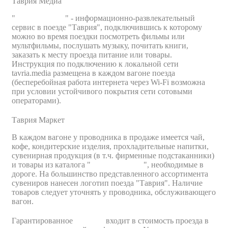
Таврия Медиа
"
Таврия Медиа
" - информационно-развлекательный
сервис в поезде "Таврия", подключившись к которому
можно во время поездки посмотреть фильмы или
мультфильмы, послушать музыку, почитать книги,
заказать к месту проезда питание или товары.
Инструкция по подключению к локальной сети
tavria.media размещена в каждом вагоне поезда
(бесперебойная работа интернета через Wi-Fi возможна
при условии устойчивого покрытия сети сотовыми
операторами).
Таврия Маркет
В каждом вагоне у проводника в продаже имеется чай,
кофе, кондитерские изделия, прохладительные напитки,
сувенирная продукция (в т.ч. фирменные подстаканники)
и товары из каталога "
Таврия Маркет
", необходимые в
дороге. На большинство представленного ассортимента
сувениров нанесен логотип поезда "Таврия". Наличие
товаров следует уточнять у проводника, обслуживающего
вагон.
Гарантированное
питание
входит в стоимость проезда в