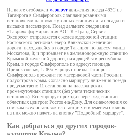
На карте отображен
маршрут
движения поезда 483С из
Таганрога в Симферополь с запланированными
остановками на промежуточных станциях для посадки и
высадки пассажиров. Поезд дальнего следования
«Таврия» формирования АО ТК «Гранд Сервис
Экспресс» отправляется с железнодорожной станции
Ростовского региона Северо-Кавказской железной
дороги, находящейся в городе Таганрог по адресу: улица
Москатова, 8; и прибывает на железнодорожную станцию
Крымской железной дороги, находящейся в республике
Крым, в городе Симферополь по адресу: площадь
Привокзальная, 1. Ж/д маршрут поезда Таганрог -
Симферополь проходит по материковой части России и
полуострова Крым. Согласно маршруту движения поезда
предусмотрено 11 остановок на пассажирских
промежуточных станциях (без учета технических
остановок). Его маршрут проходит через ж/д станции
областных центров: Ростов-на-Дону. Для ознакомления со
списком всех остановок на станциях и временем стоянок
на них можно нажать на кнопку "Подробный маршрут".
Как добраться до других городов-
курортов Крыма?