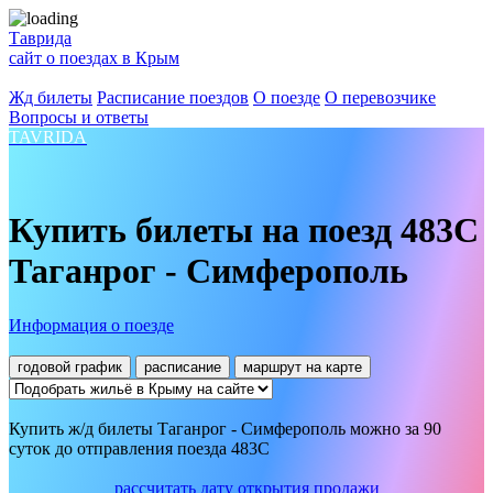
Таврида
сайт о поездах в Крым
Жд билеты
Расписание поездов
О поезде
О перевозчике
Вопросы и ответы
TAVRIDA
Купить билеты на поезд 483С
Таганрог - Симферополь
Информация о поезде
годовой график
расписание
маршрут на карте
Купить ж/д билеты Таганрог - Симферополь можно за 90
суток до отправления поезда 483С
рассчитать дату открытия продажи