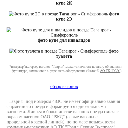
купе 2К
фото
купе 2Э
фото купе для инвалидов
фото
туалета
*интерьер/экстерьер вагонов "Таврии" может отличаться по цвету обивки или
фурнитуре, компоновке внутреннего оборудования (Фото: ©
АО ТК "ГСЭ"
)
обзор вагонов
"Таврия" под номером 483С не имеет официально звания
фирменного поезда и формируется одноэтажными
вагонами. Ливрея в большинстве вагонов поезда схожа с
окрасом вагонов ОАО "РЖД" (серые вагоны с
продольной красной линией), но по мере возможности
компания-перевозчик АО ТК "Гранд Сервис Экспресс"