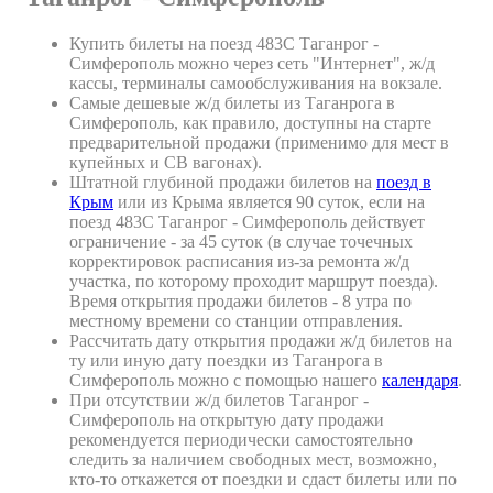
Купить билеты на поезд 483С Таганрог -
Симферополь можно через сеть "Интернет", ж/д
кассы, терминалы самообслуживания на вокзале.
Самые дешевые ж/д билеты из Таганрога в
Симферополь, как правило, доступны на старте
предварительной продажи (применимо для мест в
купейных и СВ вагонах).
Штатной глубиной продажи билетов на
поезд в
Крым
или из Крыма является 90 суток, если на
поезд 483С Таганрог - Симферополь действует
ограничение - за 45 суток (в случае точечных
корректировок расписания из-за ремонта ж/д
участка, по которому проходит маршрут поезда).
Время открытия продажи билетов - 8 утра по
местному времени со станции отправления.
Рассчитать дату открытия продажи ж/д билетов на
ту или иную дату поездки из Таганрога в
Симферополь можно с помощью нашего
календаря
.
При отсутствии ж/д билетов Таганрог -
Симферополь на открытую дату продажи
рекомендуется периодически самостоятельно
следить за наличием свободных мест, возможно,
кто-то откажется от поездки и сдаст билеты или по