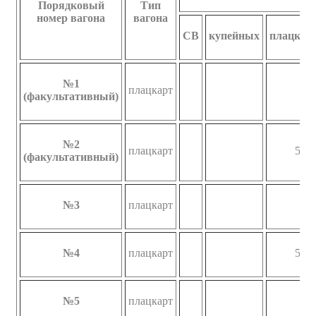
Порядковый
Тип
номер вагона
вагона
СВ
купейных
плацкар
№1
плацкарт
54
(факультативный)
№2
плацкарт
52/2
(факультативный)
№3
плацкарт
54
№4
плацкарт
52/2
№5
плацкарт
54