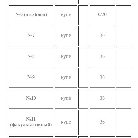
№6 (штабной)
купе
6/20
№7
купе
36
№8
купе
36
№9
купе
36
№10
купе
36
№11
купе
36
(факультативный)