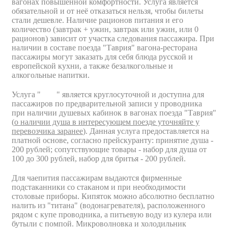
вагонах повышенной комфортности. Услуга является
обязательной и от неё отказаться нельзя, чтобы билеты
стали дешевле. Наличие рационов питания и его
количество (завтрак + ужин, завтрак или ужин, или 0
рационов) зависит от участка следования пассажира. При
наличии в составе поезда "Таврия" вагона-ресторана
пассажиры могут заказать для себя блюда русской и
европейской кухни, а также безалкогольные и
алкогольные напитки.
Услуга "
Душ
" является круглосуточной и доступна для
пассажиров по предварительной записи у проводника
при наличии душевых кабинок в вагонах поезда "Таврия"
(
о наличии душа в интересующем поезде уточняйте у
перевозчика заранее
). Данная услуга предоставляется на
платной основе, согласно прейскуранту: принятие душа -
200 рублей; сопутствующие товары - набор для душа от
100 до 300 рублей, набор для бритья - 200 рублей.
Для чаепития пассажирам выдаются фирменные
подстаканники со стаканом и при необходимости
столовые приборы. Кипяток можно абсолютно бесплатно
налить из "титана" (водонагревателя), расположенного
рядом с купе проводника, а питьевую воду из кулера или
бутыли с помпой. Микроволновка и холодильник