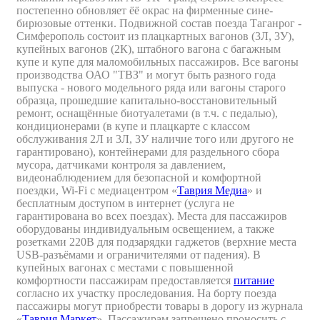
постепенно обновляет ёё окрас на фирменные сине-
бирюзовые оттенки. Подвижной состав поезда Таганрог -
Симферополь состоит из плацкартных вагонов (3Л, 3У),
купейных вагонов (2К), штабного вагона с багажным
купе и купе для маломобильных пассажиров. Все вагоны
производства ОАО "ТВЗ" и могут быть разного года
выпуска - нового модельного ряда или вагоны старого
образца, прошедшие капитально-восстановительный
ремонт, оснащённые биотуалетами (в т.ч. с педалью),
кондиционерами (в купе и плацкарте с классом
обслуживания 2Л и 3Л, 3У наличие того или другого не
гарантировано), контейнерами для раздельного сбора
мусора, датчиками контроля за давлением,
видеонаблюдением для безопасной и комфортной
поездки, Wi-Fi с медиацентром «
Таврия Медиа
» и
бесплатным доступом в интернет (услуга не
гарантирована во всех поездах). Места для пассажиров
оборудованы индивидуальным освещением, а также
розетками 220В для подзарядки гаджетов (верхние места
USB-разъёмами и ограничителями от падения). В
купейных вагонах с местами с повышенной
комфортности пассажирам предоставляется
питание
согласно их участку проследования. На борту поезда
пассажиры могут приобрести товары в дорогу из журнала
«
Таврия Маркет
». Пассажирам запрещено проносить с