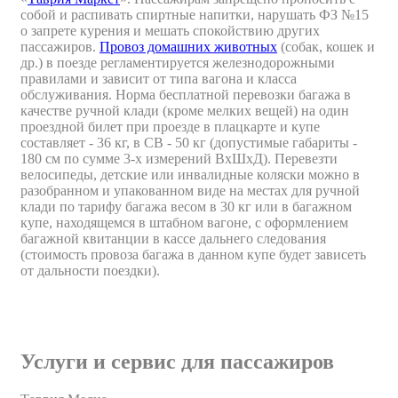
собой и распивать спиртные напитки, нарушать ФЗ №15
о запрете курения и мешать спокойствию других
пассажиров.
Провоз домашних животных
(собак, кошек и
др.) в поезде регламентируется железнодорожными
правилами и зависит от типа вагона и класса
обслуживания. Норма бесплатной перевозки багажа в
качестве ручной клади (кроме мелких вещей) на один
проездной билет при проезде в плацкарте и купе
составляет - 36 кг, в СВ - 50 кг (допустимые габариты -
180 см по сумме 3-х измерений ВxШxД). Перевезти
велосипеды, детские или инвалидные коляски можно в
разобранном и упакованном виде на местах для ручной
клади по тарифу багажа весом в 30 кг или в багажном
купе, находящемся в штабном вагоне, с оформлением
багажной квитанции в кассе дальнего следования
(стоимость провоза багажа в данном купе будет зависеть
от дальности поездки).
Услуги и сервис для пассажиров