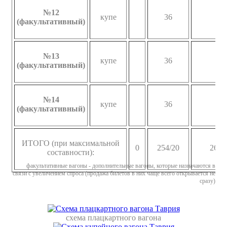
№12
купе
36
(факультативный)
№13
купе
36
(факультативный)
№14
купе
36
(факультативный)
ИТОГО (при максимальной
0
254/20
266/
составности):
факультативные вагоны - дополнительные вагоны, которые назначаются в
связи с увеличением спроса (продажа билетов в них чаще всего открывается не
сразу)
схема плацкартного вагона