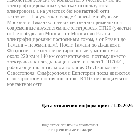
Проверить и подтвердить заказ. После чего
электрифицированных участках используются
оплатить его выбранным способом.
электровозы, а на участках без контактной сети —
тепловозы. На участках между Санкт-Петербургом/
Москвой и Таманью преимущественно применяются
современные двухсистемные электровозы ЭП20 (участки
от Петербурга до Москвы, от Москвы до Рязани
электрифицированы постоянным током, а от Рязани до
Тамани – переменным). После Тамани до Джанкоя и
Феодосии – неэлектрифицированный участок пути –
около 220 км и 140 км соответственно, поэтому вместо
электровоза к поезду подцепляют тепловоз ТЭП70БС,
работающий на дизельном топливе. От Джанкоя до
Севастополя, Симферополя и Евпатории поезд движется
с электровозом постоянного тока ВЛ10, питающимся от
контактной сети.
Дата уточнения информации:
21.05.2026
поделиться ссылкой на локомотивы
в соц.сети или мессенджере