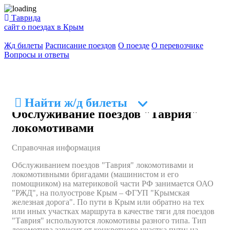
Таврида
сайт о поездах в Крым
Жд билеты
Расписание поездов
О поезде
О перевозчике
Вопросы и ответы
Найти ж/д билеты
Обслуживание поездов "Таврия"
локомотивами
В форме поиска указать пункт отправления -
ОТКУДА
и пункт прибытия -
КУДА
.
Указать в календаре дату поездки и нажать на
Справочная информация
кнопку
НАЙТИ БИЛЕТЫ
.
Выбрать подходящий поезд и нажать на кнопку
Обслуживанием поездов "Таврия" локомотивами и
ВЫБРАТЬ МЕСТА
.
локомотивными бригадами (машинистом и его
Указать количество пассажиров и выбрать тот или
помощником) на материковой части РФ занимается ОАО
иной вагон.
"РЖД", на полуострове Крым – ФГУП "Крымская
Отметить на схеме вагона пассажирские места и
железная дорога". По пути в Крым или обратно на тех
нажать кнопку К ПАССАЖИРАМ.
или иных участках маршрута в качестве тяги для поездов
Заполнить данные пассажиров и нажать кнопку
"Таврия" используются локомотивы разного типа. Тип
ПРОДОЛЖИТЬ.
локомотива зависит от конкретного участка пути: на