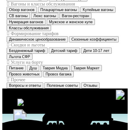
Вагоны и классы обслуживания
Обзор вагонов
Плацкартные вагоны
Купейные вагоны
СВ вагоны
Люкс вагоны
Вагон-ресторан
Нумерация вагонов
Мужское и женское купе
Классы обслуживания
Формирование тарифов
Динамическое ценообразование
Сезонные коэффициенты
Скидки и льготы
Безденежный тариф
Детский тариф
Дети 10-17 лет
Льгота СФР
Услуги на борту
Питание
Душ
Таврия Медиа
Таврия Маркет
Провоз животных
Провоз багажа
Прочее
Вопросы и ответы
Полезные советы
Отзывы
PoezdTavrida.Ru
Крым